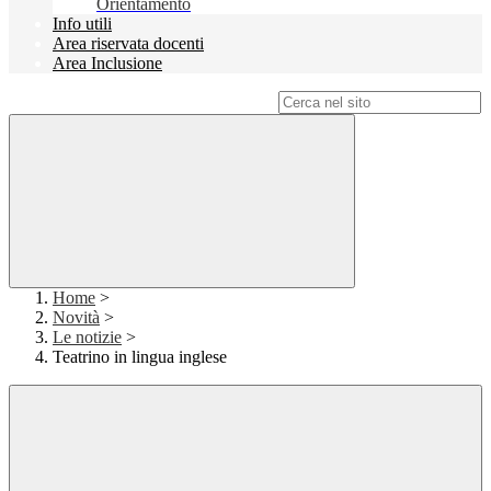
Orientamento
Info utili
Area riservata docenti
Area Inclusione
Campo di ricerca per le pagine del sito
Home
>
Novità
>
Le notizie
>
Teatrino in lingua inglese