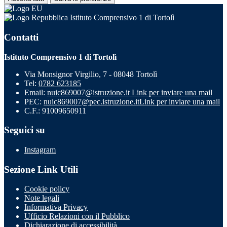
Istituto Comprensivo 1 di Tortolì
Contatti
Istituto Comprensivo 1 di Tortolì
Via Monsignor Virgilio, 7 - 08048 Tortolì
Tel:
0782 623185
Email:
nuic869007@istruzione.it
Link per inviare una mail
PEC:
nuic869007@pec.istruzione.it
Link per inviare una mail
C.F.: 91009650911
Seguici su
Instagram
Sezione Link Utili
Cookie policy
Note legali
Informativa Privacy
Ufficio Relazioni con il Pubblico
Dichiarazione di accessibilità