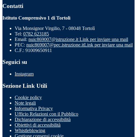
Contatti
Istituto Comprensivo 1 di Tortolì
Via Monsignor Virgilio, 7 - 08048 Tortolì
Tel:
0782 623185
Email:
nuic869007@istruzione.it
Link per inviare una mail
PEC:
nuic869007@pec.istruzione.it
Link per inviare una mail
C.F.: 91009650911
Seguici su
Instagram
Sezione Link Utili
Cookie policy
Note legali
Informativa Privacy
Ufficio Relazioni con il Pubblico
Dichiarazione di accessibilità
Obiettivi di accessibilità
Whistleblowing
Gestione consensi cookie