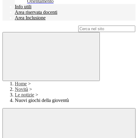
Orientamento
Info utili
Area riservata docenti
Area Inclusione
Campo di ricerca per le pagine del sito
Home
>
Novità
>
Le notizie
>
Nuovi giochi della gioventù