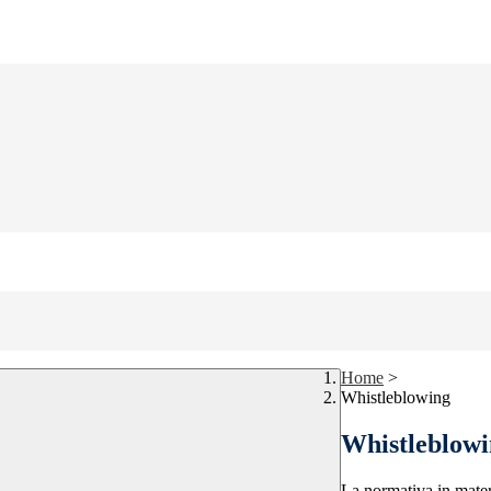
Home
>
Whistleblowing
Whistleblow
La normativa in mater