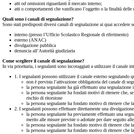
atti od omissioni riguardanti il mercato interno;
atti o comportamenti che vanificano l’oggetto o la finalità delle d
Quali sono i canali di segnalazione?
Sono stati predisposti diversi canali di segnalazione ai quai accedere 
interno (presso l’Ufficio Scolastico Regionale di riferimento)
esterno (ANAC)
divulgazione pubblica
denuncia all’Autorità giudiziaria
Come scegliere il canale di segnalazione?
In via prioritaria, i segnalanti sono incoraggiati a utilizzare il canale
1. I segnalanti possono utilizzare il canale esterno segnaland
non è prevista l’attivazione obbligatoria del canale di se
la persona segnalante ha già effettuato una segnalazione i
la persona segnalante ha fondati motivi di ritenere che, s
rischio di ritorsione
la persona segnalante ha fondato motivo di ritenere che la
2. I segnalanti possono effettuare direttamente una divulgazion
la persona segnalante ha previamente effettuato una segnal
merito alle misure previste o adottate per dare seguito all
la persona segnalante ha fondato motivo di ritenere che la
la persona segnalante ha fondato motivo di ritenere che la