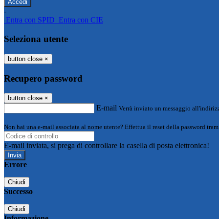
-
Entra con SPID
Entra con CIE
Seleziona utente
button close
×
Recupero password
button close
×
E-mail
Verrà inviato un messaggio all'indirizz
Non hai una e-mail associata al nome utente? Effettua il reset della password tram
E-mail inviata, si prega di controllare la casella di posta elettronica!
Errore
Chiudi
Successo
Chiudi
Informazione