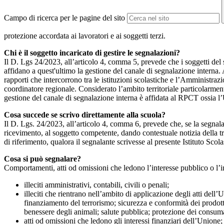
Campo di ricerca per le pagine del sito
protezione accordata ai lavoratori e ai soggetti terzi.
Chi è il soggetto incaricato di gestire le segnalazioni?
Il D. Lgs 24/2023, all’articolo 4, comma 5, prevede che i soggetti del
affidano a quest'ultimo la gestione del canale di segnalazione interna.
rapporti che intercorrono tra le istituzioni scolastiche e l’Amministrazio
coordinatore regionale. Considerato l’ambito territoriale particolarmente
gestione del canale di segnalazione interna è affidata al RPCT ossia l
Cosa succede se scrivo direttamente alla scuola?
Il D. Lgs. 24/2023, all’articolo 4, comma 6, prevede che, se la segnal
ricevimento, al soggetto competente, dando contestuale notizia della 
di riferimento, qualora il segnalante scrivesse al presente Istituto Sco
Cosa si può segnalare?
Comportamenti, atti od omissioni che ledono l’interesse pubblico o l’i
illeciti amministrativi, contabili, civili o penali;
illeciti che rientrano nell’ambito di applicazione degli atti dell’
finanziamento del terrorismo; sicurezza e conformità dei prodotti
benessere degli animali; salute pubblica; protezione dei consumato
atti od omissioni che ledono gli interessi finanziari dell’Unione;