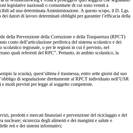
ioni legislative nazionali o comunitarie di cui sono venuti a
ibili ad una determinata Amministrazione. A questo scopo, il D. Lgs.
dei datori di lavoro determinati obblighi per garantire l’efficacia della
sabile della Prevenzione della Corruzione e della Trasparenza (RPCT)
to conto dell’articolazione periferica del sistema scolastico e dei
o scolastico regionale, o per le regioni in cui è previsto, nel
perano quali referenti del RPC”. Pertanto, in ambito scolastico, la
mpio la scuola), quest’ultima è trasmessa, entro sette giorni dal suo
o l’obbligo di segnalazione direttamente al RPCT individuato nell’USR
pi e modi previsti per legge al soggetto competente.
ervizi, prodotti e mercati finanziari e prevenzione del riciclaggio e del
za nucleare; sicurezza degli alimenti e dei mangimi e salute e
lle reti e dei sistemi informativi;