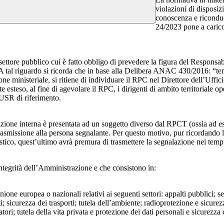
violazioni di disposiz
conoscenza e riconduc
24/2023 pone a carico 
 settore pubblico cui è fatto obbligo di prevedere la figura del Respon
 A tal riguardo si ricorda che in base alla Delibera ANAC 430/2016: “tenu
ne ministeriale, si ritiene di individuare il RPC nel Direttore dell’Uffici
 esteso, al fine di agevolare il RPC, i dirigenti di ambito territoriale o
’USR di riferimento.
azione interna è presentata ad un soggetto diverso dal RPCT (ossia ad ese
trasmissione alla persona segnalante. Per questo motivo, pur ricordand
lastico, quest’ultimo avrà premura di trasmettere la segnalazione nei tem
ntegrità dell’Amministrazione e che consistono in:
Unione europea o nazionali relativi ai seguenti settori: appalti pubblici; s
; sicurezza dei trasporti; tutela dell’ambiente; radioprotezione e sicurez
ri; tutela della vita privata e protezione dei dati personali e sicurezza de