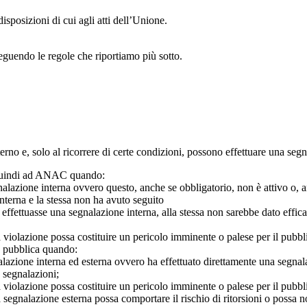
isposizioni di cui agli atti dell’Unione.
seguendo le regole che riportiamo più sotto.
 interno e, solo al ricorrere di certe condizioni, possono effettuare una s
o quindi ad ANAC quando:
gnalazione interna ovvero questo, anche se obbligatorio, non è attivo o, 
nterna e la stessa non ha avuto seguito
e effettuasse una segnalazione interna, alla stessa non sarebbe dato eff
 violazione possa costituire un pericolo imminente o palese per il pubbl
e pubblica quando:
azione interna ed esterna ovvero ha effettuato direttamente una segnalazio
e segnalazioni;
 violazione possa costituire un pericolo imminente o palese per il pubbli
 segnalazione esterna possa comportare il rischio di ritorsioni o possa n