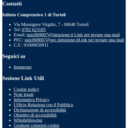
Contatti
Istituto Comprensivo 1 di Tortolì
Via Monsignor Virgilio, 7 - 08048 Tortolì
Tel:
0782 623185
Email:
nuic869007@istruzione.it
Link per inviare una mail
PEC:
nuic869007@pec.istruzione.it
Link per inviare una mail
C.F.: 91009650911
Seguici su
Instagram
Sezione Link Utili
Cookie policy
Note legali
Informativa Privacy
Ufficio Relazioni con il Pubblico
Dichiarazione di accessibilità
Obiettivi di accessibilità
Whistleblowing
Gestione consensi cookie