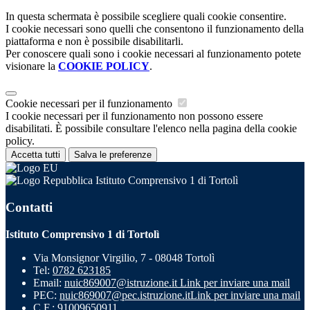
In questa schermata è possibile scegliere quali cookie consentire.
I cookie necessari sono quelli che consentono il funzionamento della
piattaforma e non è possibile disabilitarli.
Per conoscere quali sono i cookie necessari al funzionamento potete
visionare la
COOKIE POLICY
.
Cookie necessari per il funzionamento
I cookie necessari per il funzionamento non possono essere
disabilitati. È possibile consultare l'elenco nella pagina della cookie
policy.
Accetta tutti
Salva le preferenze
Istituto Comprensivo 1 di Tortolì
Contatti
Istituto Comprensivo 1 di Tortolì
Via Monsignor Virgilio, 7 - 08048 Tortolì
Tel:
0782 623185
Email:
nuic869007@istruzione.it
Link per inviare una mail
PEC:
nuic869007@pec.istruzione.it
Link per inviare una mail
C.F.: 91009650911