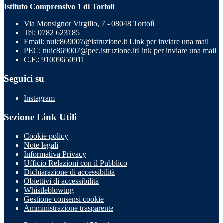
Istituto Comprensivo 1 di Tortolì
Via Monsignor Virgilio, 7 - 08048 Tortolì
Tel:
0782 623185
Email:
nuic869007@istruzione.it
Link per inviare una mail
PEC:
nuic869007@pec.istruzione.it
Link per inviare una mail
C.F.: 91009650911
Seguici su
Instagram
Sezione Link Utili
Cookie policy
Note legali
Informativa Privacy
Ufficio Relazioni con il Pubblico
Dichiarazione di accessibilità
Obiettivi di accessibilità
Whistleblowing
Gestione consensi cookie
Amministrazione trasparente