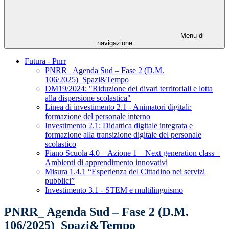
Menu di
navigazione
Futura - Pnrr
PNRR_ Agenda Sud – Fase 2 (D.M.
106/2025)_Spazi&Tempo
DM19/2024: "Riduzione dei divari territoriali e lotta
alla dispersione scolastica"
Linea di investimento 2.1 - Animatori digitali:
formazione del personale interno
Investimento 2.1: Didattica digitale integrata e
formazione alla transizione digitale del personale
scolastico
Piano Scuola 4.0 – Azione 1 – Next generation class –
Ambienti di apprendimento innovativi
Misura 1.4.1 “Esperienza del Cittadino nei servizi
pubblici”
Investimento 3.1 - STEM e multilinguismo
PNRR_ Agenda Sud – Fase 2 (D.M.
106/2025)_Spazi&Tempo