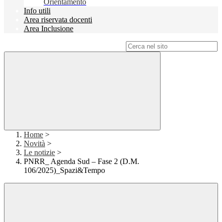
Orientamento
Info utili
Area riservata docenti
Area Inclusione
Campo di ricerca per le pagine del sito
Home
>
Novità
>
Le notizie
>
PNRR_ Agenda Sud – Fase 2 (D.M.
106/2025)_Spazi&Tempo