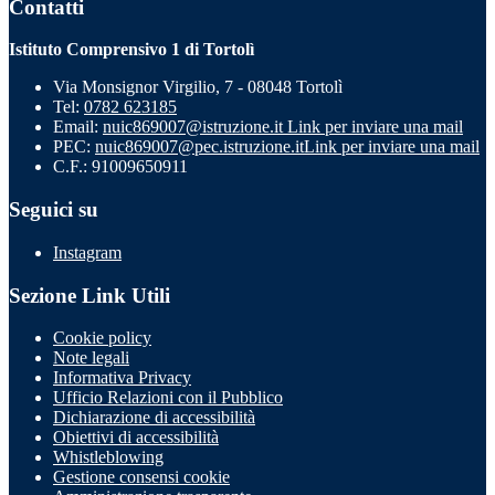
Contatti
Istituto Comprensivo 1 di Tortolì
Via Monsignor Virgilio, 7 - 08048 Tortolì
Tel:
0782 623185
Email:
nuic869007@istruzione.it
Link per inviare una mail
PEC:
nuic869007@pec.istruzione.it
Link per inviare una mail
C.F.: 91009650911
Seguici su
Instagram
Sezione Link Utili
Cookie policy
Note legali
Informativa Privacy
Ufficio Relazioni con il Pubblico
Dichiarazione di accessibilità
Obiettivi di accessibilità
Whistleblowing
Gestione consensi cookie