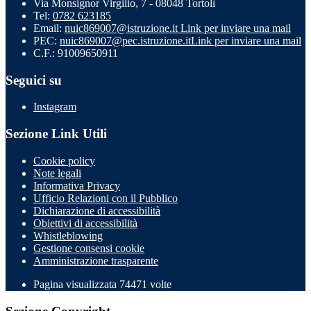
Via Monsignor Virgilio, 7 - 08048 Tortolì
Tel:
0782 623185
Email:
nuic869007@istruzione.it
Link per inviare una mail
PEC:
nuic869007@pec.istruzione.it
Link per inviare una mail
C.F.: 91009650911
Seguici su
Instagram
Sezione Link Utili
Cookie policy
Note legali
Informativa Privacy
Ufficio Relazioni con il Pubblico
Dichiarazione di accessibilità
Obiettivi di accessibilità
Whistleblowing
Gestione consensi cookie
Amministrazione trasparente
Pagina visualizzata
74471
volte