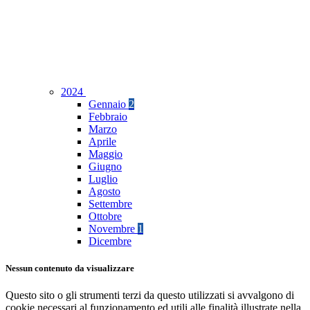
2024
Gennaio
2
Febbraio
Marzo
Aprile
Maggio
Giugno
Luglio
Agosto
Settembre
Ottobre
Novembre
1
Dicembre
Nessun contenuto da visualizzare
Questo sito o gli strumenti terzi da questo utilizzati si avvalgono di
cookie necessari al funzionamento ed utili alle finalità illustrate nella