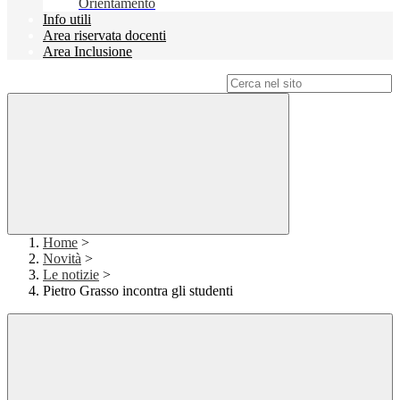
Orientamento
Info utili
Area riservata docenti
Area Inclusione
Campo di ricerca per le pagine del sito
Home
>
Novità
>
Le notizie
>
Pietro Grasso incontra gli studenti