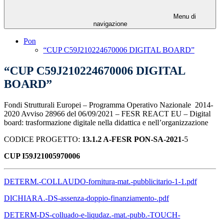
Menu di
navigazione
Pon
“CUP C59J210224670006 DIGITAL BOARD”
“CUP C59J210224670006 DIGITAL
BOARD”
Fondi Strutturali Europei – Programma Operativo Nazionale 2014-
2020 Avviso 28966 del 06/09/2021 – FESR REACT EU – Digital
board: trasformazione digitale nella didattica e nell’organizzazione
CODICE PROGETTO:
13.1.2 A-FESR PON-SA-2021-
5
CUP I59J21005970006
DETERM.-COLLAUDO-fornitura-mat.-pubblicitario-1-1.pdf
DICHIARA.-DS-assenza-doppio-finanziamento-.pdf
DETERM-DS-colluado-e-liqudaz.-mat.-pubb.-TOUCH-