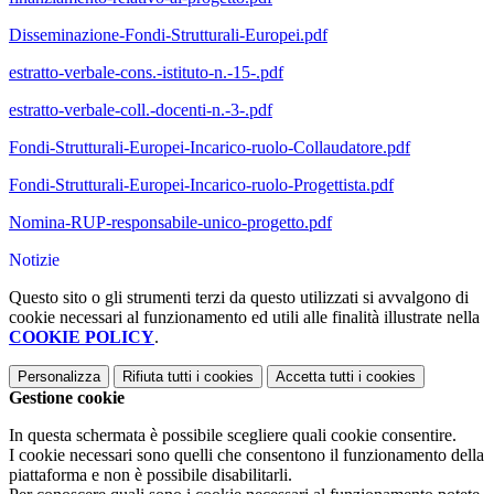
Disseminazione-Fondi-Strutturali-Europei.pdf
estratto-verbale-cons.-istituto-n.-15-.pdf
estratto-verbale-coll.-docenti-n.-3-.pdf
Fondi-Strutturali-Europei-Incarico-ruolo-Collaudatore.pdf
Fondi-Strutturali-Europei-Incarico-ruolo-Progettista.pdf
Nomina-RUP-responsabile-unico-progetto.pdf
Notizie
Questo sito o gli strumenti terzi da questo utilizzati si avvalgono di
cookie necessari al funzionamento ed utili alle finalità illustrate nella
COOKIE POLICY
.
Personalizza
Rifiuta tutti
i cookies
Accetta tutti
i cookies
Gestione cookie
In questa schermata è possibile scegliere quali cookie consentire.
I cookie necessari sono quelli che consentono il funzionamento della
piattaforma e non è possibile disabilitarli.