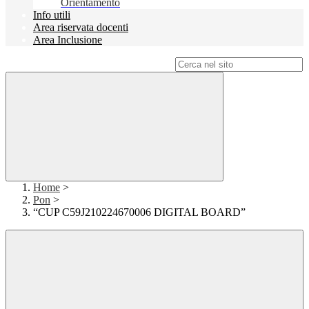
Orientamento
Info utili
Area riservata docenti
Area Inclusione
Campo di ricerca per le pagine del sito
Home
>
Pon
>
“CUP C59J210224670006 DIGITAL BOARD”