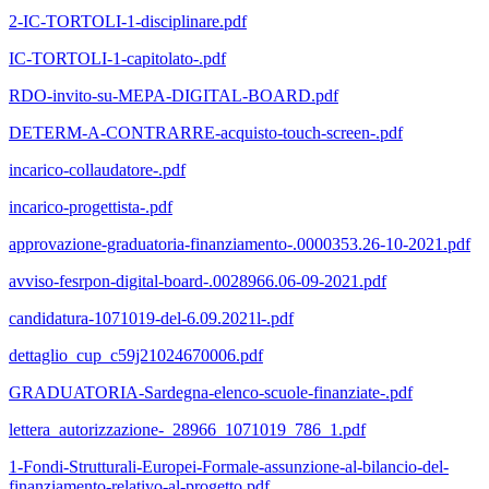
2-IC-TORTOLI-1-disciplinare.pdf
IC-TORTOLI-1-capitolato-.pdf
RDO-invito-su-MEPA-DIGITAL-BOARD.pdf
DETERM-A-CONTRARRE-acquisto-touch-screen-.pdf
incarico-collaudatore-.pdf
incarico-progettista-.pdf
approvazione-graduatoria-finanziamento-.0000353.26-10-2021.pdf
avviso-fesrpon-digital-board-.0028966.06-09-2021.pdf
candidatura-1071019-del-6.09.2021l-.pdf
dettaglio_cup_c59j21024670006.pdf
GRADUATORIA-Sardegna-elenco-scuole-finanziate-.pdf
lettera_autorizzazione-_28966_1071019_786_1.pdf
1-Fondi-Strutturali-Europei-Formale-assunzione-al-bilancio-del-
finanziamento-relativo-al-progetto.pdf