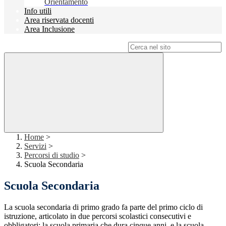
Orientamento
Info utili
Area riservata docenti
Area Inclusione
Campo di ricerca per le pagine del sito
Home
>
Servizi
>
Percorsi di studio
>
Scuola Secondaria
Scuola Secondaria
La scuola secondaria di primo grado fa parte del primo ciclo di
istruzione, articolato in due percorsi scolastici consecutivi e
obbligatori: la scuola primaria che dura cinque anni, e la scuola