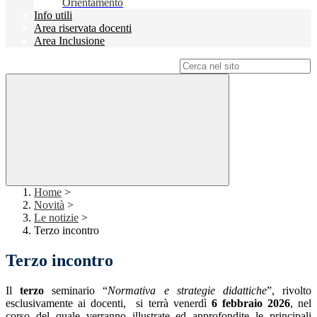
Orientamento
Info utili
Area riservata docenti
Area Inclusione
Campo di ricerca per le pagine del sito
Home
>
Novità
>
Le notizie
>
Terzo incontro
Terzo incontro
Il
terzo
seminario “
Normativa e strategie didattiche
”, rivolto
esclusivamente ai docenti, si terrà venerdì
6 febbraio 2026
, nel
corso del quale verranno illustrate ed approfondite le principali