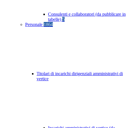
Consulenti e collaboratori (da pubblicare in
tabelle)
5
Personale
1864
Titolari di incarichi dirigenziali amministrativi di
vertice
Incarichi amministrativi di vertice (da