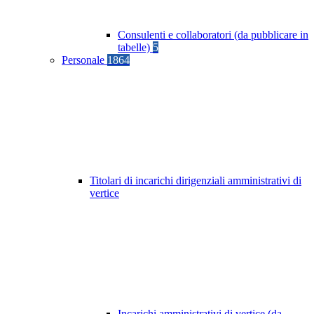
Consulenti e collaboratori (da pubblicare in
tabelle)
5
Personale
1864
Titolari di incarichi dirigenziali amministrativi di
vertice
Incarichi amministrativi di vertice (da