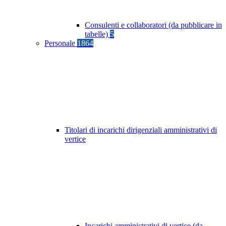
Consulenti e collaboratori (da pubblicare in
tabelle)
5
Personale
1864
Titolari di incarichi dirigenziali amministrativi di
vertice
Incarichi amministrativi di vertice (da