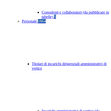
Consulenti e collaboratori (da pubblicare in
tabelle)
5
Personale
1864
Titolari di incarichi dirigenziali amministrativi di
vertice
Incarichi amministrativi di vertice (da