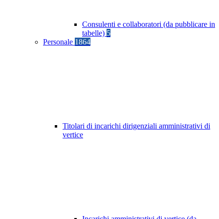
Consulenti e collaboratori (da pubblicare in
tabelle)
5
Personale
1864
Titolari di incarichi dirigenziali amministrativi di
vertice
Incarichi amministrativi di vertice (da