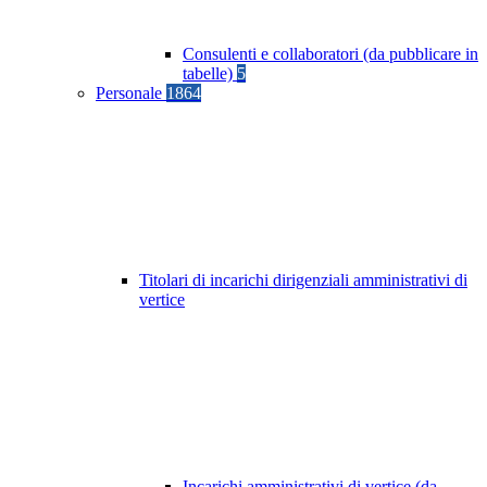
Consulenti e collaboratori (da pubblicare in
tabelle)
5
Personale
1864
Titolari di incarichi dirigenziali amministrativi di
vertice
Incarichi amministrativi di vertice (da