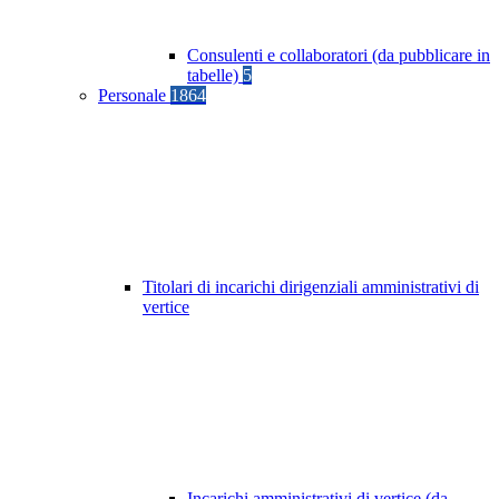
Consulenti e collaboratori (da pubblicare in
tabelle)
5
Personale
1864
Titolari di incarichi dirigenziali amministrativi di
vertice
Incarichi amministrativi di vertice (da