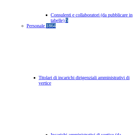
Consulenti e collaboratori (da pubblicare in
tabelle)
5
Personale
1864
Titolari di incarichi dirigenziali amministrativi di
vertice
Incarichi amministrativi di vertice (da