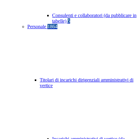
Consulenti e collaboratori (da pubblicare in
tabelle)
5
Personale
1864
Titolari di incarichi dirigenziali amministrativi di
vertice
Incarichi amministrativi di vertice (da