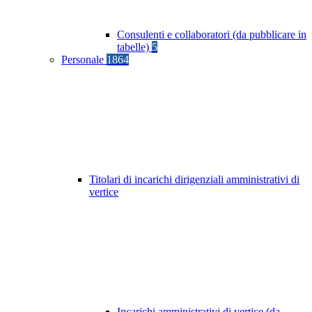
Consulenti e collaboratori (da pubblicare in
tabelle)
5
Personale
1864
Titolari di incarichi dirigenziali amministrativi di
vertice
Incarichi amministrativi di vertice (da