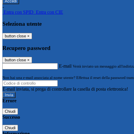
-
Entra con SPID
Entra con CIE
Seleziona utente
button close
×
Recupero password
button close
×
E-mail
Verrà inviato un messaggio all'indirizz
Non hai una e-mail associata al nome utente? Effettua il reset della password tram
E-mail inviata, si prega di controllare la casella di posta elettronica!
Errore
Chiudi
Successo
Chiudi
Informazione