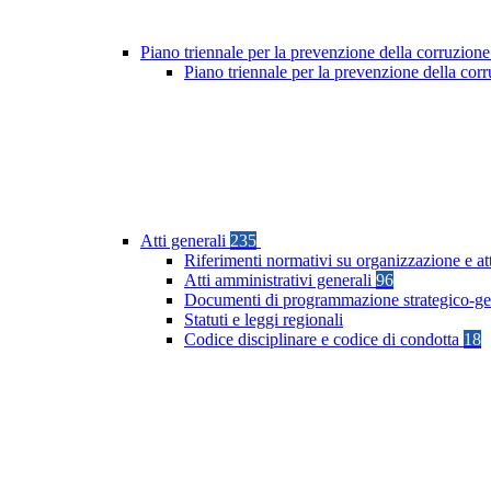
Piano triennale per la prevenzione della corruzione
Piano triennale per la prevenzione della co
Atti generali
235
Riferimenti normativi su organizzazione e at
Atti amministrativi generali
96
Documenti di programmazione strategico-ge
Statuti e leggi regionali
Codice disciplinare e codice di condotta
18