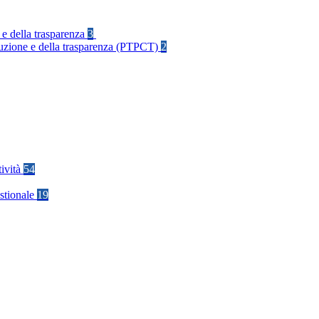
 e della trasparenza
3
rruzione e della trasparenza (PTPCT)
2
tività
54
stionale
19