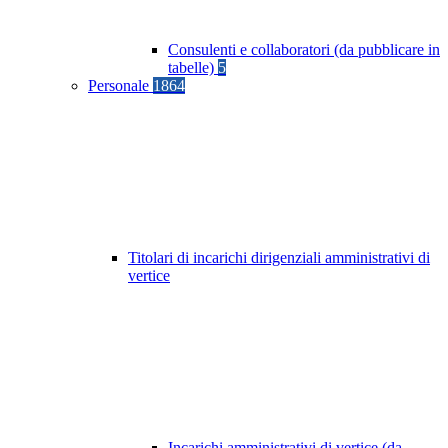
Consulenti e collaboratori (da pubblicare in
tabelle)
5
Personale
1864
Titolari di incarichi dirigenziali amministrativi di
vertice
Incarichi amministrativi di vertice (da