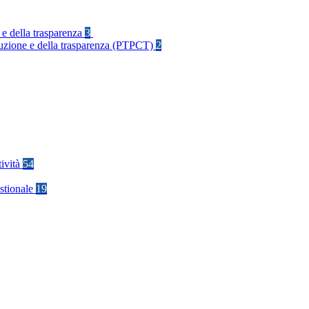
 e della trasparenza
3
rruzione e della trasparenza (PTPCT)
2
tività
54
stionale
19