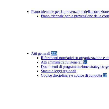
Piano triennale per la prevenzione della corruzione
Piano triennale per la prevenzione della co
Atti generali
235
Riferimenti normativi su organizzazione e at
Atti amministrativi generali
96
Documenti di programmazione strategico-ge
Statuti e leggi regionali
Codice disciplinare e codice di condotta
18