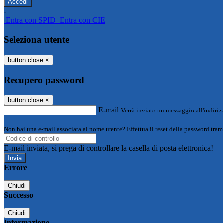
-
Entra con SPID
Entra con CIE
Seleziona utente
button close
×
Recupero password
button close
×
E-mail
Verrà inviato un messaggio all'indirizz
Non hai una e-mail associata al nome utente? Effettua il reset della password tram
E-mail inviata, si prega di controllare la casella di posta elettronica!
Errore
Chiudi
Successo
Chiudi
Informazione