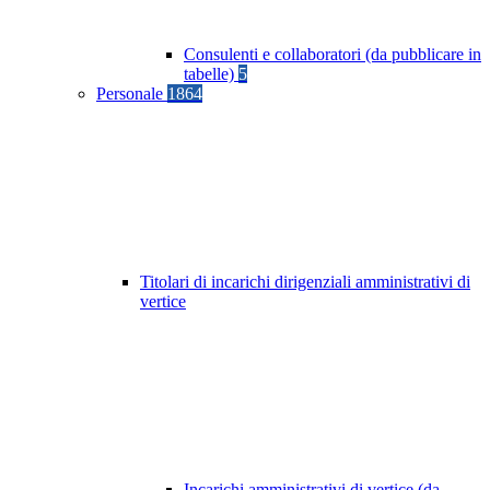
Consulenti e collaboratori (da pubblicare in
tabelle)
5
Personale
1864
Titolari di incarichi dirigenziali amministrativi di
vertice
Incarichi amministrativi di vertice (da