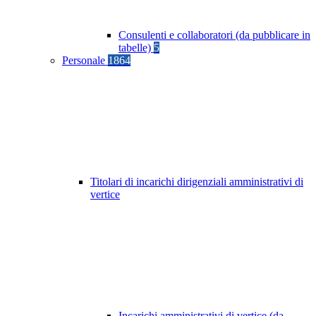
Consulenti e collaboratori (da pubblicare in
tabelle)
5
Personale
1864
Titolari di incarichi dirigenziali amministrativi di
vertice
Incarichi amministrativi di vertice (da