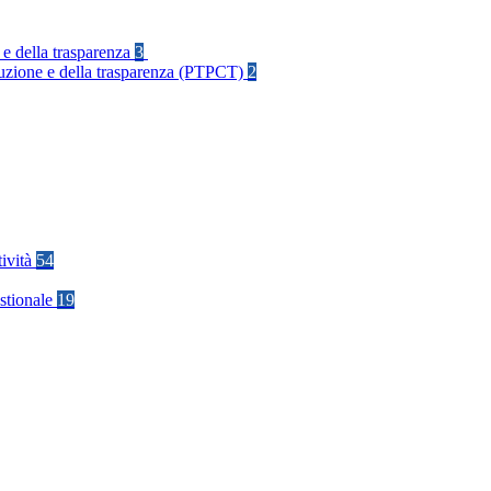
 e della trasparenza
3
rruzione e della trasparenza (PTPCT)
2
tività
54
stionale
19