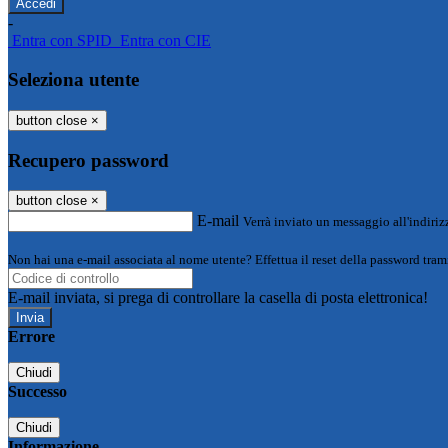
-
Entra con SPID
Entra con CIE
Seleziona utente
button close
×
Recupero password
button close
×
E-mail
Verrà inviato un messaggio all'indirizz
Non hai una e-mail associata al nome utente? Effettua il reset della password tram
E-mail inviata, si prega di controllare la casella di posta elettronica!
Errore
Chiudi
Successo
Chiudi
Informazione