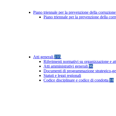
Piano triennale per la prevenzione della corruzione
Piano triennale per la prevenzione della co
Atti generali
235
Riferimenti normativi su organizzazione e at
Atti amministrativi generali
96
Documenti di programmazione strategico-ge
Statuti e leggi regionali
Codice disciplinare e codice di condotta
18