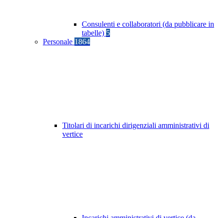
Consulenti e collaboratori (da pubblicare in
tabelle)
5
Personale
1864
Titolari di incarichi dirigenziali amministrativi di
vertice
Incarichi amministrativi di vertice (da