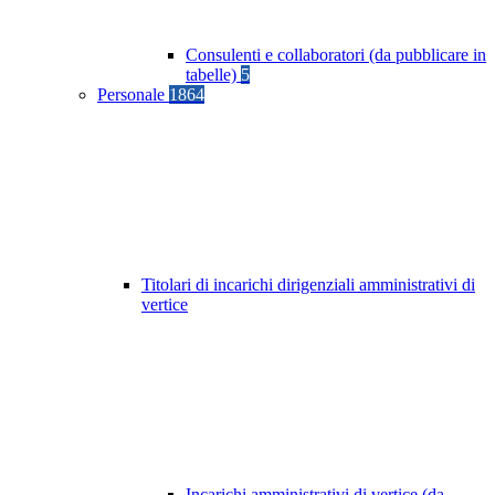
Consulenti e collaboratori (da pubblicare in
tabelle)
5
Personale
1864
Titolari di incarichi dirigenziali amministrativi di
vertice
Incarichi amministrativi di vertice (da