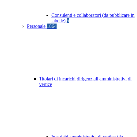
Consulenti e collaboratori (da pubblicare in
tabelle)
5
Personale
1864
Titolari di incarichi dirigenziali amministrativi di
vertice
Incarichi amministrativi di vertice (da