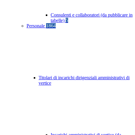
Consulenti e collaboratori (da pubblicare in
tabelle)
5
Personale
1864
Titolari di incarichi dirigenziali amministrativi di
vertice
Incarichi amministrativi di vertice (da